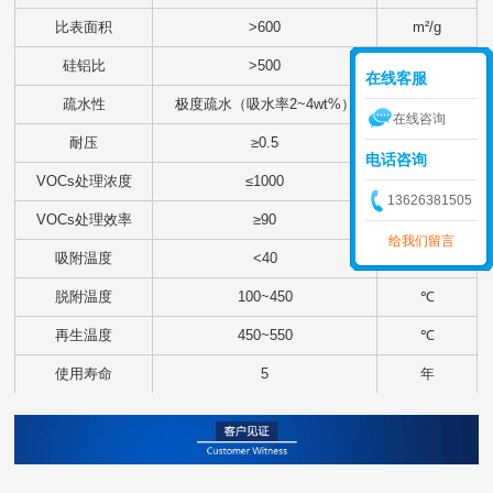
比表面积
>600
m²/g
硅铝比
>500
在线客服
疏水性
极度疏水（吸水率2~4wt%）
在线咨询
耐压
≥0.5
Mpa
电话咨询
VOCs处理浓度
≤1000
mg/m³
13626381505
VOCs处理效率
≥90
%
给我们留言
吸附温度
<40
℃
脱附温度
100~450
℃
再生温度
450~550
℃
使用寿命
5
年