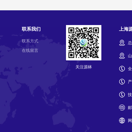
联系我们
上海
联系方式
总
在线留言
山
关注源林
全
产
技
邮
网