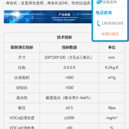
在线咨询
· 寿命长：反复再生使用，寿命长达5年。性价比远高于活性炭
电话咨询
13626381505
给我们留言
技术指标
吸附沸石指标
指标数据
单位
尺寸
100*100*100（方孔&三角孔）
mm
比热
0.6-0.8
KJ/kg·K
比表面积
>600
m²/g
硅铝比
>500
疏水性
极度疏水（吸水率2~4wt%）
耐压
≥0.5
Mpa
VOCs处理浓度
≤1000
mg/m³
VOCs处理效率
≥90
%