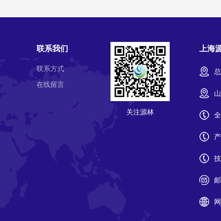
联系我们
上海
联系方式
总
在线留言
山
关注源林
全
产
技
邮
网