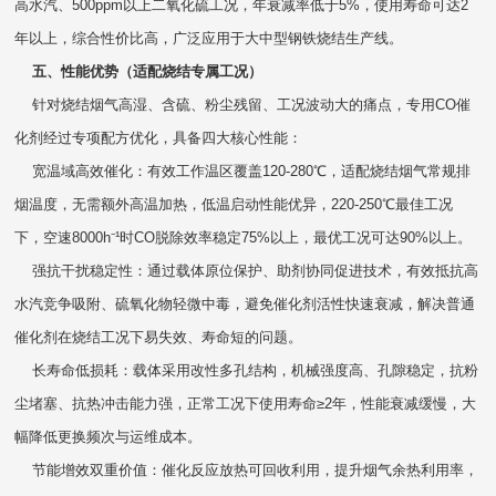
高水汽、500ppm以上二氧化硫工况，年衰减率低于5%，使用寿命可达2
年以上，综合性价比高，广泛应用于大中型钢铁烧结生产线。
五、性能优势（适配烧结专属工况）
针对烧结烟气高湿、含硫、粉尘残留、工况波动大的痛点，专用CO催
化剂经过专项配方优化，具备四大核心性能：
宽温域高效催化：有效工作温区覆盖120-280℃，适配烧结烟气常规排
烟温度，无需额外高温加热，低温启动性能优异，220-250℃最佳工况
下，空速8000h⁻¹时CO脱除效率稳定75%以上，最优工况可达90%以上。
强抗干扰稳定性：通过载体原位保护、助剂协同促进技术，有效抵抗高
水汽竞争吸附、硫氧化物轻微中毒，避免催化剂活性快速衰减，解决普通
催化剂在烧结工况下易失效、寿命短的问题。
长寿命低损耗：载体采用改性多孔结构，机械强度高、孔隙稳定，抗粉
尘堵塞、抗热冲击能力强，正常工况下使用寿命≥2年，性能衰减缓慢，大
幅降低更换频次与运维成本。
节能增效双重价值：催化反应放热可回收利用，提升烟气余热利用率，