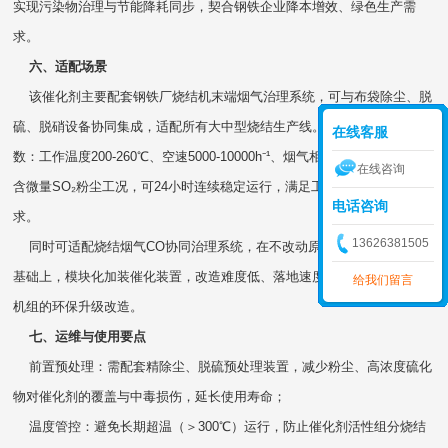
实现污染物治理与节能降耗同步，契合钢铁企业降本增效、绿色生产需
求。
六、适配场景
该催化剂主要配套钢铁厂烧结机末端烟气治理系统，可与布袋除尘、脱
硫、脱硝设备协同集成，适配所有大中型烧结生产线。常规工程运行参
在线客服
数：工作温度200-260℃、空速5000-10000h⁻¹、烟气相对湿度15%-20%、
在线咨询
含微量SO₂粉尘工况，可24小时连续稳定运行，满足工业常态化生产需
电话咨询
求。
13626381505
同时可适配烧结烟气CO协同治理系统，在不改动原有主体环保设备的
基础上，模块化加装催化装置，改造难度低、落地速度快，适配新旧烧结
给我们留言
机组的环保升级改造。
七、运维与使用要点
前置预处理：需配套精除尘、脱硫预处理装置，减少粉尘、高浓度硫化
物对催化剂的覆盖与中毒损伤，延长使用寿命；
温度管控：避免长期超温（＞300℃）运行，防止催化剂活性组分烧结