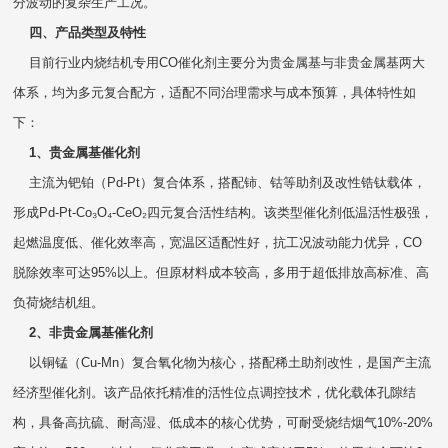
分波动的复杂生产工况。
四、产品类型及特性
目前行业内烧结机专用CO催化剂主要分为贵金属基与非贵金属基两大
体系，均为多元复合配方，适配不同治理需求与成本预算，具体特性如
下：
1、贵金属基催化剂
主流为钯铂（Pd-Pt）复合体系，搭配铈、钴等助剂及改性锆钛载体，
形成Pd-Pt-Co₃O₄-CeO₂四元复合活性结构。该类型催化剂低温活性极强，
起燃温度低、催化效率高，宽温区适配性好，抗工况波动能力优异，CO
脱除效率可达95%以上。但原材料成本较高，多用于超低排放高标准、高
负荷烧结机组。
2、非贵金属基催化剂
以铜锰（Cu-Mn）复合氧化物为核心，搭配稀土助剂改性，是国产主流
经济型催化剂。该产品依托精准的活性位点调控技术，优化载体孔隙结
构，具备高抗硫、耐高湿、低成本的核心优势，可耐受烧结烟气10%-20%