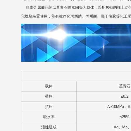
非贵金属催化剂以堇青石蜂窝陶瓷为载体，采用独特的稀土助剂
化燃烧装置使用，能有效净化丙烯腈、丙烯酸、顺丁橡胶等化工
载体
堇青石
壁厚
≤0.2
抗压
A≥10MPa，B
吸水率
≤25%
活性组成
Ag、Mn、