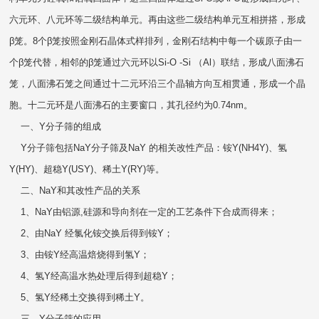
六元环、八元环等二级结构单元。再由这些二级结构单元互相拼搭，形成
β笼。8个β笼按照金刚石晶体式样排列，金刚石结构中每一个碳原子由一
个β笼代替，相邻的β笼通过六元环以Si-O -Si （Al）联结，形成八面沸石
笼，八面沸石笼之间通过十二元环沿三个晶轴方向互相贯通，形成一个晶
胞。十二元环是八面沸石的主要窗口，其孔径约为0.74nm。
一、Y分子筛的组成
Y分子筛包括NaY分子筛及NaY 的相关改性产品：铵Y(NH4Y)、氢
Y(HY)、超稳Y(USY)、稀土Y(RY)等。
二、NaY和其改性产品的关系
1、NaY由铝源,硅源和导向剂在一定的工艺条件下合成而得来；
2、由NaY 经氯化铵交换后得到铵Y；
3、由铵Y经高温焙烧得到氢Y；
4、氢Y经高温水热处理后得到超稳Y；
5、氢Y经稀土交换得到稀土Y。
三、Y分子筛的应用