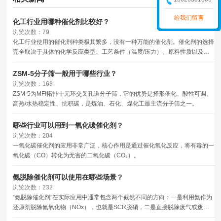
给我们留言
化工行业用哪种催化剂比较好？
浏览次数：79
化工行业使用的催化剂种类极其繁多，没有一种万能的催化剂。催化剂的选择
完全取决于具体的化学反应类型、工艺条件（温度/压力）、原料性质以及目
标产物。
ZSM-5分子筛一般用于哪些行业？
浏览次数：168
ZSM-5为MFI拓扑十元环交叉孔道分子筛，它的优势是择形催化、酸性可调、
高热/水热稳定性、抗积碳，是炼油、石化、煤化工最主流分子筛之一。
哪些行业可以用到一氧化碳催化剂？
浏览次数：204
一氧化碳催化剂的应用非常广泛，核心作用是通过催化氧化反应，将有毒的一
氧化碳（CO）转化为无害的二氧化碳（CO₂）。
氨脱除催化剂可以使用在哪些场景？
浏览次数：232
“氨脱除催化剂”在实际应用中通常包含两个截然不同的方向：一是利用氨作为
还原剂脱除氮氧化物（NOx），也就是SCR脱硝，二是直接脱除废气或废水
中的氨（NH₃）本身。