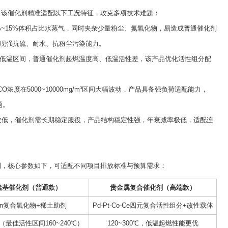
该催化剂精准适配以下工况特征，攻克多项技术难题：
%~15%体积占比水蒸气，同时夹杂少量粉尘、氮氧化物，易造成普通催化剂
现强抗硫、耐水、抗粉尘污染能力。
于中低温区间，普通催化剂起燃温度高、低温活性差，该产品优化活性组分配
度在5000~10000mg/m³区间大幅波动，产品具备强负荷适配能力，
题。
次低，催化剂需长期稳定服役，产品结构稳定性强，年衰减率极低，适配连
，核心参数如下，可适配不同项目排放标准与预算需求：
锰基催化剂（普通款）
贵金属复合催化剂（高端款）
-Mn复合氧化物+稀土助剂
Pd-Pt-Co-Ce四元复合活性组分+改性载体
0℃（最佳活性区间160~240℃）
120~300℃，低温起燃性能更优