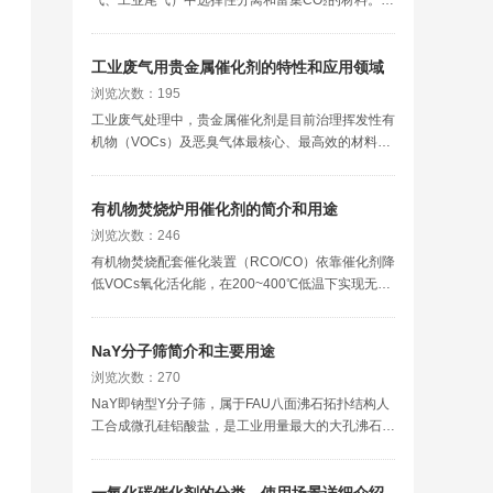
是碳捕集、利用与封存（CCUS）技术的重要环节。
工业废气用贵金属催化剂的特性和应用领域
浏览次数：195
工业废气处理中，贵金属催化剂是目前治理挥发性有
机物（VOCs）及恶臭气体最核心、最高效的材料之
一。
有机物焚烧炉用催化剂的简介和用途
浏览次数：246
有机物焚烧配套催化装置（RCO/CO）依靠催化剂降
低VOCs氧化活化能，在200~400℃低温下实现无焰
焚烧，将有机废气完全氧化为CO₂与水蒸气，反应放
热可回收余热，相比直燃焚烧大幅降低能耗，净化效
率可达98%以上。
NaY分子筛简介和主要用途
浏览次数：270
NaY即钠型Y分子筛，属于FAU八面沸石拓扑结构人
工合成微孔硅铝酸盐，是工业用量最大的大孔沸石原
料。
一氧化碳催化剂的分类、使用场景详细介绍