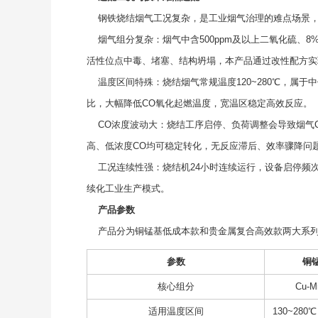
钢铁烧结烟气工况复杂，是工业烟气治理的难点场景，
烟气组分复杂：烟气中含500ppm及以上二氧化硫、8
活性位点中毒、堵塞、结构坍塌，本产品通过改性配方实
温度区间特殊：烧结烟气常规温度120~280℃，属
比，大幅降低CO氧化起燃温度，宽温区稳定高效反应。
CO浓度波动大：烧结工序启停、负荷调整会导致烟气CO浓
高、低浓度CO均可稳定转化，无反应滞后、效率骤降问
工况连续性强：烧结机24小时连续运行，设备启停频
续化工业生产模式。
产品参数
产品分为铜锰基低成本款和贵金属复合高效款两大系列
参数
铜
核心组分
Cu
适用温度区间
130~28