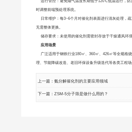
运行管控：避免烟气温度长期低于120℃低温运行，防
时调整前端预处理系统。
日常维护：每3~6个月对催化剂表面进行清灰处理，疏
无需整体更换。
储存要求：未使用的催化剂需密封存放于干燥通风环境
应用场景
广泛适用于钢铁行业180㎡、360㎡、426㎡等全规
理、节能降碳改造、老旧环保设备升级迭代等各类工程场
上一篇：
氨分解催化剂的主要应用领域
下一篇：
ZSM-5分子筛是做什么用的？