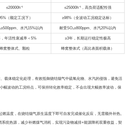
≤20000h⁻¹
≤25000h⁻¹，高负荷适配性强
95%（额定工况下）
≥98%（全波动工况稳定达标）
₂≥500ppm、水汽15%以内
耐受SO₂≥800ppm、水汽20%以内
年，年活性衰减率＜5%
≥3年，长期运行稳定性极高
蜂窝整体式、颗粒
蜂窝整体式（高比表面积载体）
、载体稳定化处理，有效抵御烧结烟气中硫氧化物、水汽的侵蚀，避免活
小幅波动的工况特点，可保持转化效率稳定，不会出现大幅效率波动，保
起燃温度，在烧结烟气原生温度下即可自发完成催化反应，无需额外补热。
脱硝系统热源，减少补燃煤气消耗，实现污染物减排+能源降耗双重收益，契