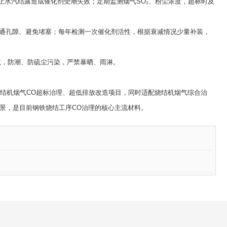
止水汽结露造成催化剂受潮失效；定期监测烟气SO₂、粉尘浓度，超标时及
通孔隙、避免堵塞；每年检测一次催化剂活性，根据衰减情况少量补装，
，防潮、防硫尘污染，严禁暴晒、雨淋。
格烧结机烟气CO超标治理、超低排放改造项目，同时适配烧结机烟气综合治
景，是目前钢铁烧结工序CO治理的核心主流材料。