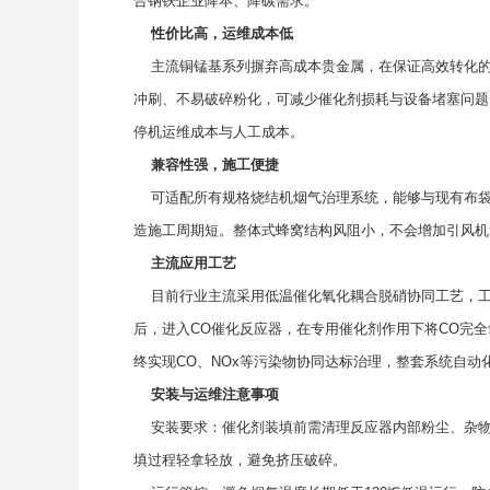
合钢铁企业降本、降碳需求。
性价比高，运维成本低
主流铜锰基系列摒弃高成本贵金属，在保证高效转化的
冲刷、不易破碎粉化，可减少催化剂损耗与设备堵塞问题
停机运维成本与人工成本。
兼容性强，施工便捷
可适配所有规格烧结机烟气治理系统，能够与现有布袋
造施工周期短。整体式蜂窝结构风阻小，不会增加引风机
主流应用工艺
目前行业主流采用低温催化氧化耦合脱硝协同工艺，工
后，进入CO催化反应器，在专用催化剂作用下将CO完
终实现CO、NOx等污染物协同达标治理，整套系统自动
安装与运维注意事项
安装要求：催化剂装填前需清理反应器内部粉尘、杂物
填过程轻拿轻放，避免挤压破碎。