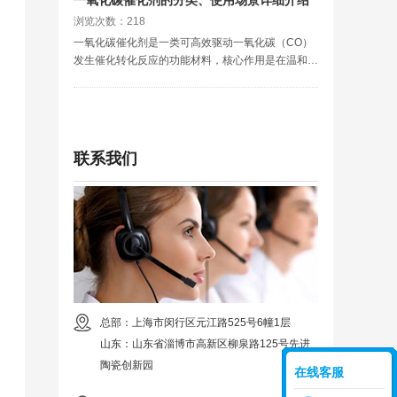
浏览次数：218
一氧化碳催化剂是一类可高效驱动一氧化碳（CO）
发生催化转化反应的功能材料，核心作用是在温和工
况下加速CO的氧化、还原等化学反应，将有毒有害
的一氧化碳转化为无害二氧化碳，或转化为甲醇、乙
烯等高附加值化工原料，且催化过程中自身不被消
耗、可循环使用，是大气污染治理、工业气体净化、
安全防护及化工合成领域的核心关键材料。
联系我们
总部：上海市闵行区元江路525号6幢1层
山东：山东省淄博市高新区柳泉路125号先进
陶瓷创新园
在线客服